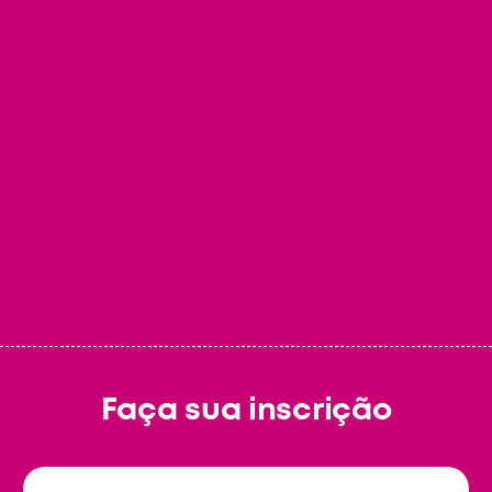
Aulas gravadas. Disponíveis por 7 meses a partir da
compra.
Mercados em Expansão
Na conclusão do curso
Faça sua inscrição