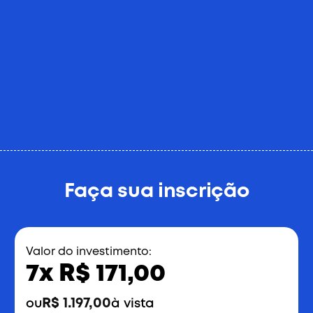
IA no Jurídico
Na conclusão do curso
Faça sua inscrição
Valor do investimento:
7x R$ 171,00
R$ 1.197,00
ou
à vista